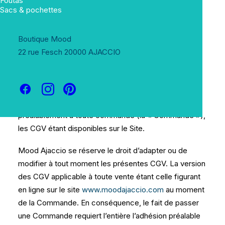
Foutas
vente
Sacs & pochettes
Boutique Mood
Les conditions générales de vente (les « CGV »)
22 rue Fesch 20000 AJACCIO
détaillées ci-dessous s’appliquent à toutes les
commandes de produits et services passées via le
Site.
Le Client doit prendre connaissance des CGV
préalablement à toute commande (la « Commande »),
les CGV étant disponibles sur le Site.
Mood Ajaccio se réserve le droit d’adapter ou de
modifier à tout moment les présentes CGV. La version
des CGV applicable à toute vente étant celle figurant
en ligne sur le site
www.moodajaccio.com
au moment
de la Commande. En conséquence, le fait de passer
une Commande requiert l’entière l’adhésion préalable