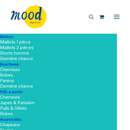
Maillots
Maillots 1 pièce
Maillots 2 pièces
Conditions générales
Shorts homme
Dernière chance
de vente
Beachwear
Chemises
Robes
Paréos
Dernière chance
Prêt-à-porter
Chemises
Jupes & Pantalon
Pulls & Gillets
I. Application des
Robes
Accessoires
conditions générales de
Chapeaux