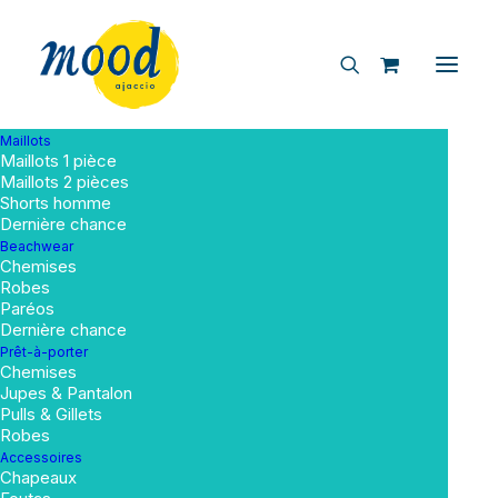
Maillots
Maillots 1 pièce
Maillots 2 pièces
Shorts homme
Dernière chance
Beachwear
Chemises
Robes
Paréos
Dernière chance
Prêt-à-porter
Chemises
Accessoires
Jupes & Pantalon
Pulls & Gillets
Robes
Accessoires
Chapeaux