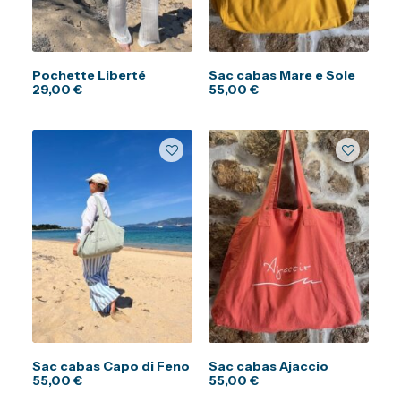
Pochette Liberté
Sac cabas Mare e Sole
29,00
€
55,00
€
Sac cabas Capo di Feno
Sac cabas Ajaccio
55,00
€
55,00
€